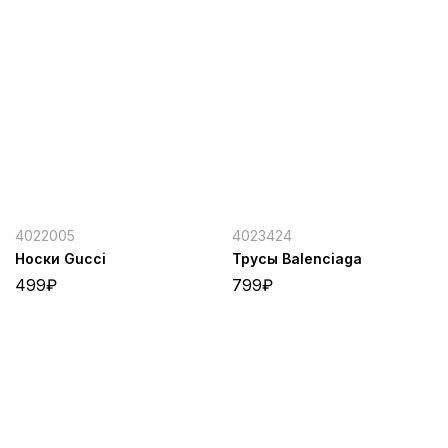
4022005
4023424
Носки Gucci
Трусы Balenciaga
499
₽
799
₽