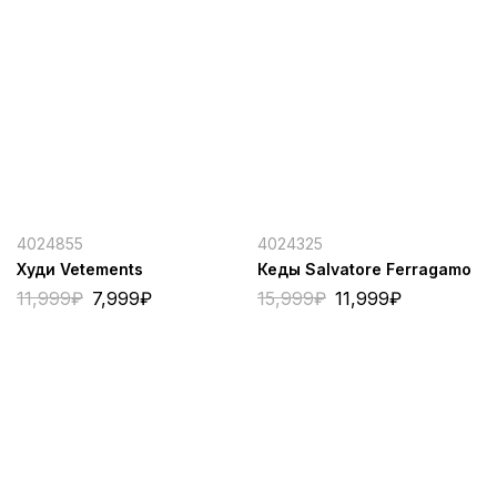
4024855
4024325
Худи Vetements
Кеды Salvatore Ferragamo
11,999
₽
7,999
₽
15,999
₽
11,999
₽