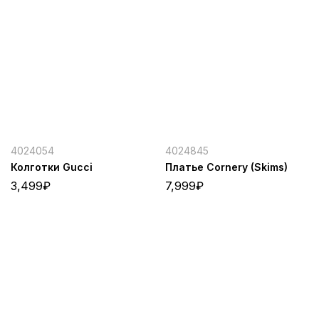
4024054
4024845
Колготки Gucci
Платье Cornery (Skims)
3,499
₽
7,999
₽