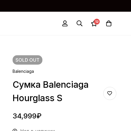
12
SOLD
OUT
Balenciaga
Сумка Balenciaga
Hourglass S
34,999
₽