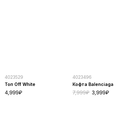
4023529
4023496
Топ Off White
Кофта Balenciaga
4,999
₽
7,999
₽
3,999
₽