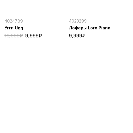
4024789
4023299
Угги Ugg
Лоферы Loro Piana
16,999
₽
9,999
₽
9,999
₽