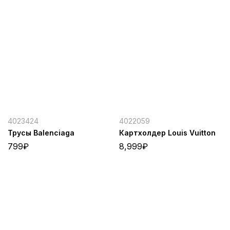
4023424
4022059
Трусы Balenciaga
Картхолдер Louis Vuitton
799
₽
8,999
₽