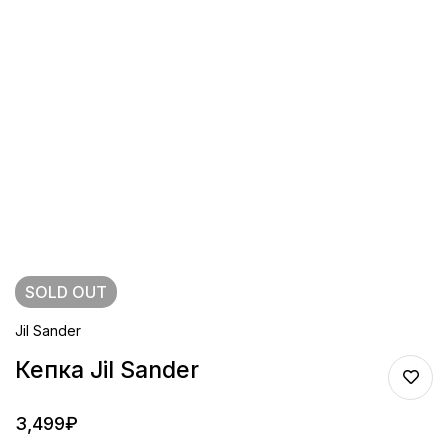
SOLD
OUT
Jil Sander
Кепка Jil Sander
3,499
₽