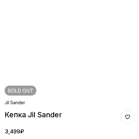
SOLD
OUT
Jil Sander
Кепка Jil Sander
3,499
₽