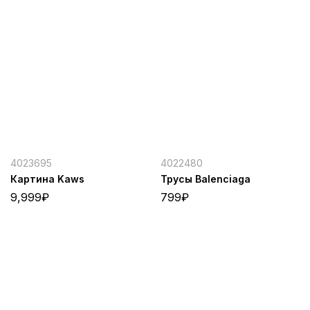
4023695
4022480
Картина Kaws
Трусы Balenciaga
9,999
₽
799
₽