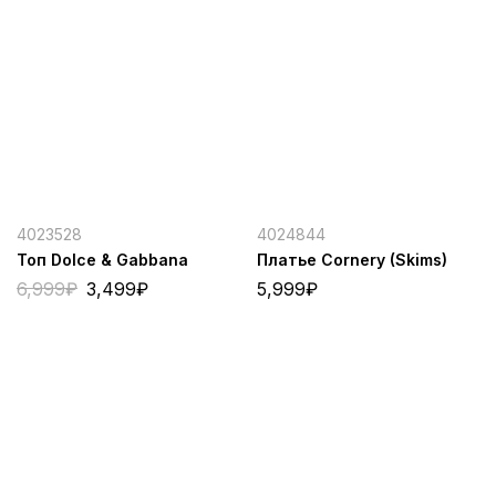
4023528
4024844
Топ Dolce & Gabbana
Платье Cornery (Skims)
6,999
₽
3,499
₽
5,999
₽