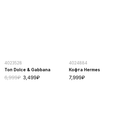
4023528
4024884
Топ Dolce & Gabbana
Кофта Hermes
6,999
₽
3,499
₽
7,999
₽