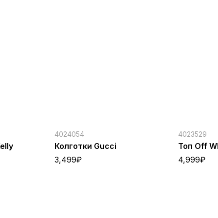
4024054
4023529
lly
Колготки Gucci
Топ Off W
3,499
₽
4,999
₽