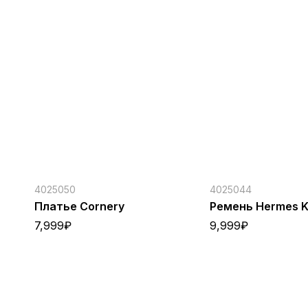
4025050
4025044
Платье Cornery
Ремень Hermes Ke
7,999
₽
9,999
₽