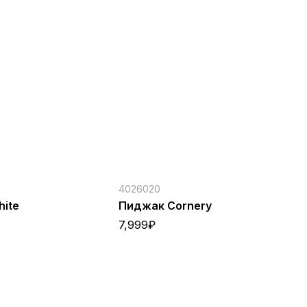
4026020
40
hite
Пиджак Cornery
Ко
(к
7,999
₽
7,