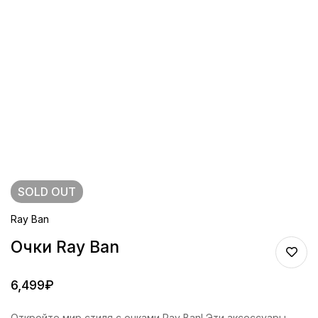
SOLD
OUT
Ray Ban
Очки Ray Ban
6,499
₽
Откройте мир стиля с очками Ray Ban! Эти аксессуары