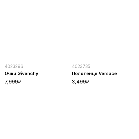
4023296
4023735
Очки Givenchy
Полотенце Versace
7,999
₽
3,499
₽