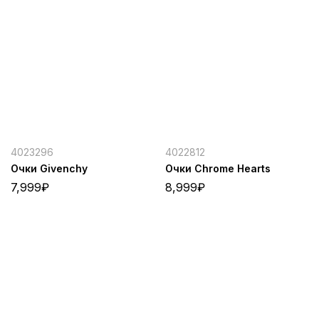
4023296
4022812
Очки Givenchy
Очки Chrome Hearts
7,999
₽
8,999
₽