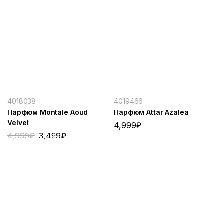
4018038
4019466
Парфюм Montale Aoud
Парфюм Attar Azalea
Velvet
4,999
₽
4,999
₽
3,499
₽