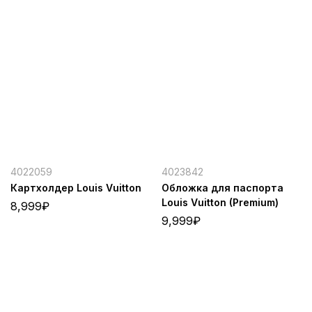
4022059
4023842
Картхолдер Louis Vuitton
Обложка для паспорта
Louis Vuitton (Premium)
8,999
₽
9,999
₽