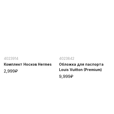
4023914
4023842
Комплект Носков Hermes
Обложка для паспорта
Louis Vuitton (Premium)
2,999
₽
9,999
₽