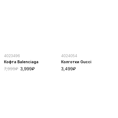
4023496
4024054
Кофта Balenciaga
Колготки Gucci
7,999
₽
3,999
₽
3,499
₽