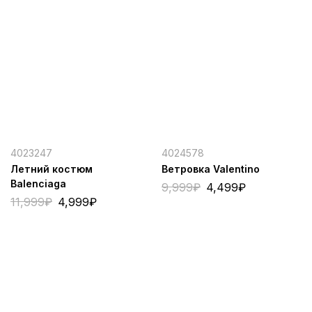
4023247
4024578
Летний костюм
Ветровка Valentino
Balenciaga
9,999
₽
4,499
₽
11,999
₽
4,999
₽