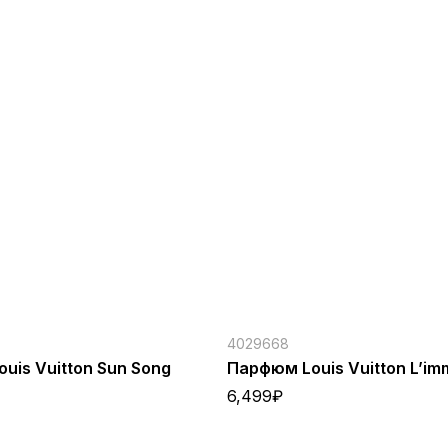
4029668
uis Vuitton Sun Song
Парфюм Louis Vuitton L’im
6,499
₽