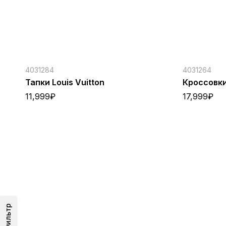
4031284
4031264
Тапки Louis Vuitton
Кроссовки 
11,999
₽
17,999
₽
Фильтр