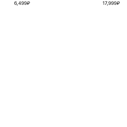
6,499
₽
17,999
₽