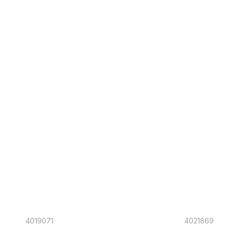
4019071
4021869