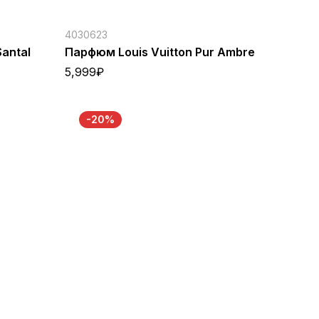
4030623
antal
Парфюм Louis Vuitton Pur Ambre
5,999
₽
-20%