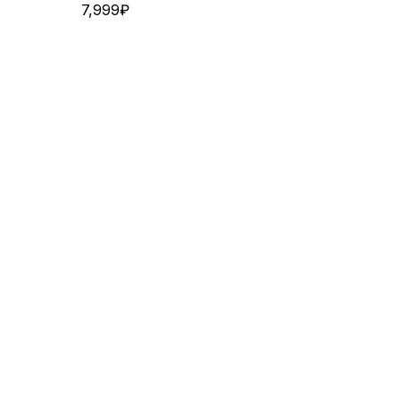
7,999
₽