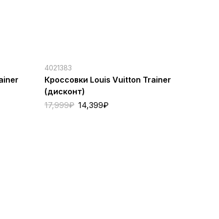
4021383
ainer
Кроссовки Louis Vuitton Trainer
(дисконт)
17,999
₽
14,399
₽