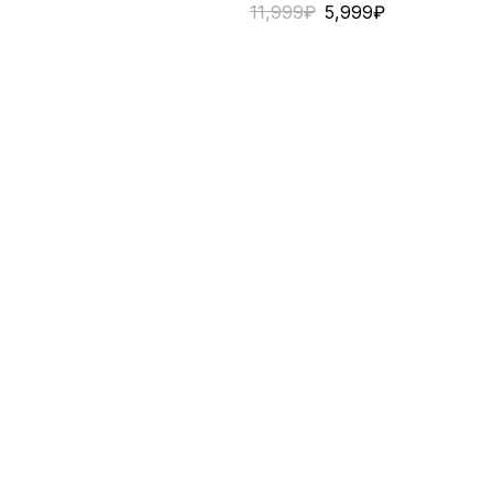
11,999
₽
5,999
₽