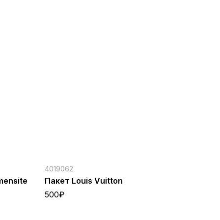
4019062
mensite
Пакет Louis Vuitton
500
₽