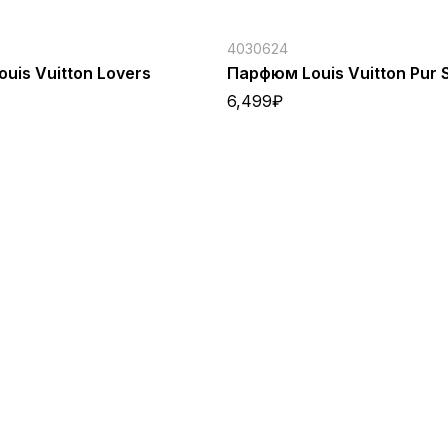
4030624
uis Vuitton Lovers
Парфюм Louis Vuitton Pur S
6,499
₽