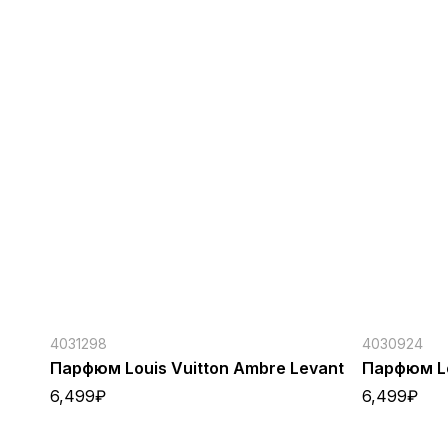
4031298
4030924
Парфюм Louis Vuitton Ambre Levant
Парфюм Lo
6,499
₽
6,499
₽