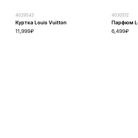
4029543
4030512
Куртка Louis Vuitton
Парфюм Lo
11,999
₽
6,499
₽