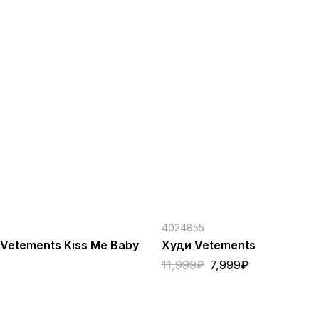
4024855
Vetements Kiss Me Baby
Худи Vetements
11,999
₽
7,999
₽