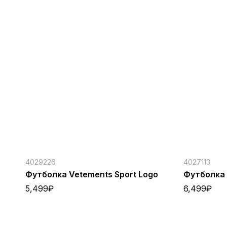
4029226
4027113
Футболка Vetements Sport Logo
Футболка 
5,499
₽
6,499
₽