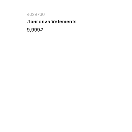
4029730
Лонгслив Vetements
9,999
₽