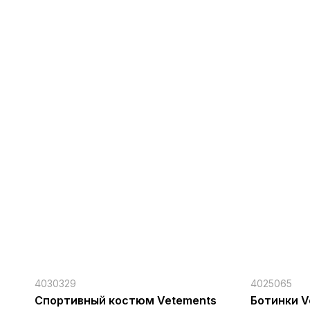
4030329
4025065
Спортивный костюм Vetements
Ботинки V