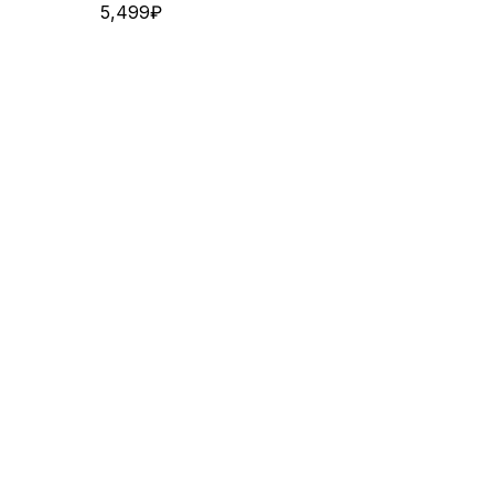
5,499
₽