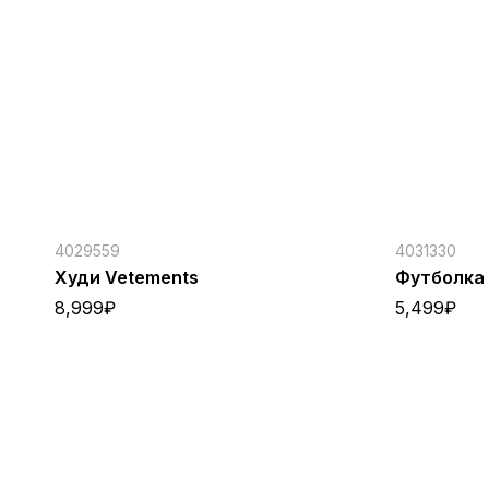
4029559
4031330
Худи Vetements
Футболка 
8,999
₽
5,499
₽