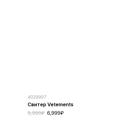
4029997
Свитер Vetements
9,999
₽
6,999
₽