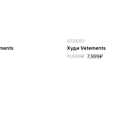
4024362
ments
Худи Vetements
11,999
₽
7,999
₽