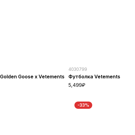
4030799
Golden Goose x Vetements
Футболка Vetements
5,499
₽
-33%