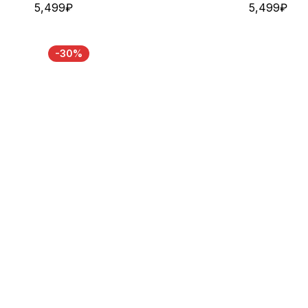
5,499
₽
5,499
₽
-30%