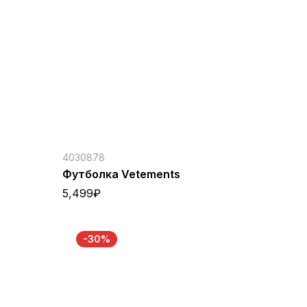
4030878
Футболка Vetements
5,499
₽
-30%