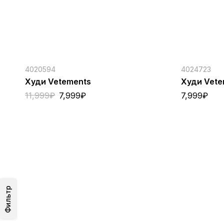
4020594
4024723
Худи Vetements
Худи Vete
11,999
₽
7,999
₽
7,999
₽
Фильтр