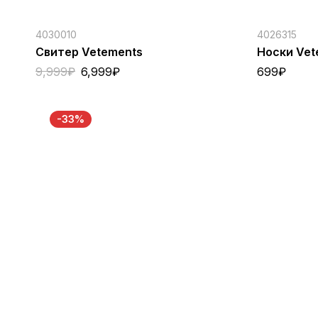
4030010
4026315
Свитер Vetements
Носки Vet
9,999
₽
6,999
₽
699
₽
-33%