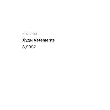
4025394
Худи Vetements
8,999
₽