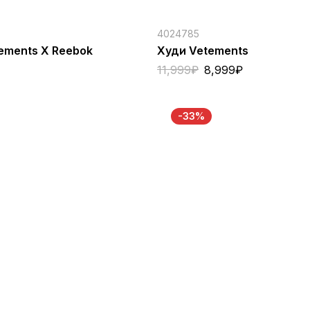
4024785
ements X Reebok
Худи Vetements
11,999
₽
8,999
₽
-33%