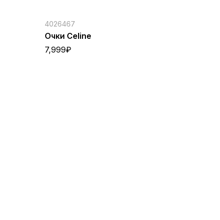
4026467
Очки Celine
7,999
₽