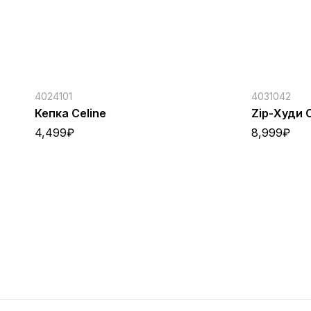
4024101
4031042
Кепка Celine
Zip-Худи C
4,499
₽
8,999
₽