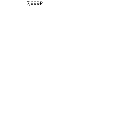
7,999
₽