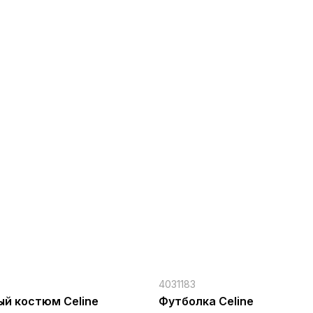
4031183
й костюм Celine
Футболка Celine