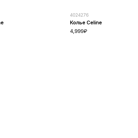
4024276
ne
Колье Celine
4,999
₽