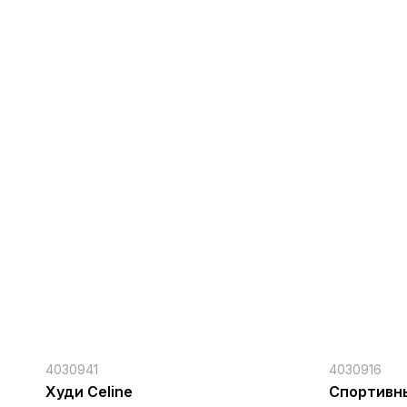
4030941
4030916
Худи Celine
Cпортивны