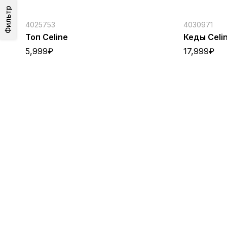
Фильтр
4025753
4030971
Топ Celine
Кеды Celi
5,999
₽
17,999
₽