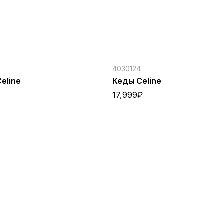
4030124
eline
Кеды Celine
17,999
₽