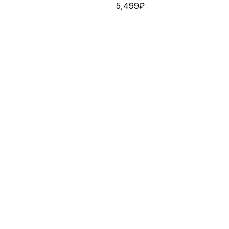
5,499
₽