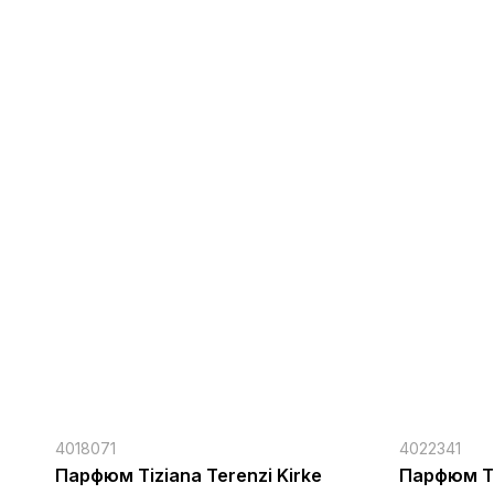
4018071
4022341
Парфюм Tiziana Terenzi Kirke
Парфюм Ti