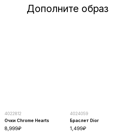
Дополните образ
4022812
4024059
Очки Chrome Hearts
Браслет Dior
8,999
₽
1,499
₽