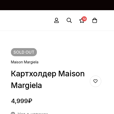
12
SOLD
OUT
Maison Margiela
Картхолдер Maison
Margiela
4,999
₽