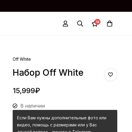
12
Off White
Набор Off White
15,999
₽
В наличии
Если Вам нужны дополнительные фото или
видео, помощь с размерами или у Вас
другой вопрос - пишите в Telegram: