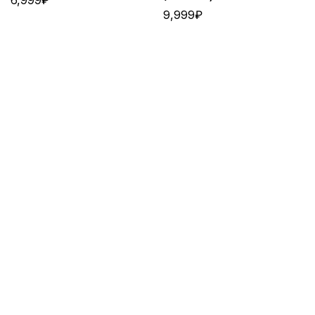
9,999
₽