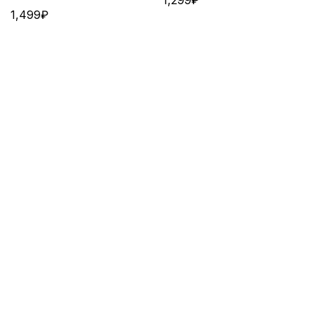
1,499
₽