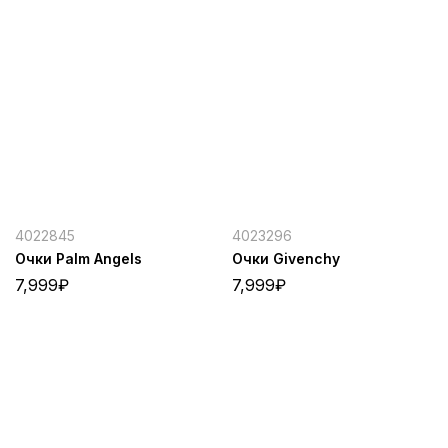
4022845
4023296
Очки Palm Angels
Очки Givenchy
7,999
₽
7,999
₽