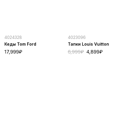
4024328
4023096
Кеды Tom Ford
Тапки Louis Vuitton
17,999
₽
6,999
₽
4,899
₽