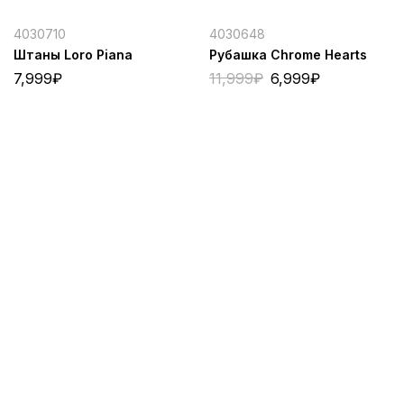
4030710
4030648
Штаны Loro Piana
Рубашка Chrome Hearts
7,999
₽
11,999
₽
6,999
₽