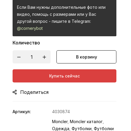
Если Вам нужны дополнительные фото или
видео, помощь с размерами или у Вас
другой вопрос - пишите в Telegram:
@cornerybot
Количество
В корзину
Купить сейчас
Поделиться
Артикул:
4030874
Moncler
,
Moncler каталог
,
Одежда
,
Футболки
,
Футболки