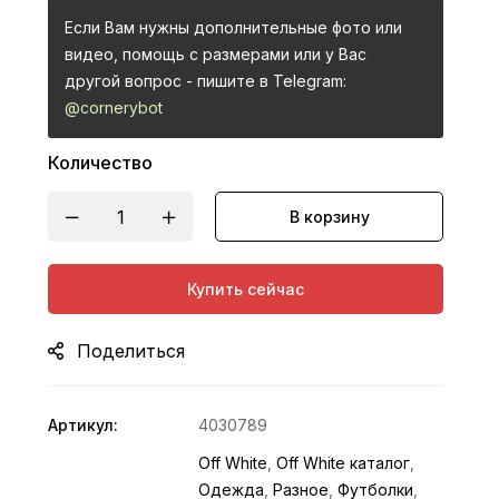
Если Вам нужны дополнительные фото или
видео, помощь с размерами или у Вас
другой вопрос - пишите в Telegram:
@cornerybot
Количество
В корзину
Купить сейчас
Поделиться
Артикул:
4030789
Off White
,
Off White каталог
,
Одежда
,
Разное
,
Футболки
,