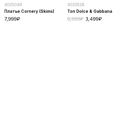
4025049
4023528
Платье Cornery (Skims)
Топ Dolce & Gabbana
7,999
₽
6,999
₽
3,499
₽