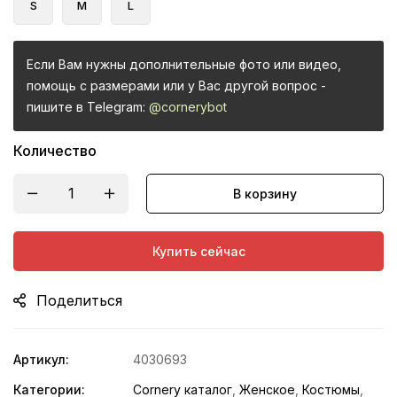
S
M
L
Если Вам нужны дополнительные фото или видео,
помощь с размерами или у Вас другой вопрос -
пишите в Telegram:
@cornerybot
Количество
В корзину
Купить сейчас
Поделиться
Артикул:
4030693
Категории:
Cornery каталог
,
Женское
,
Костюмы
,