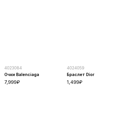
4023084
4024059
Очки Balenciaga
Браслет Dior
7,999
₽
1,499
₽