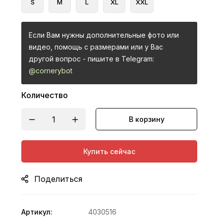
S
M
L
XL
XXL
Если Вам нужны дополнительные фото или
видео, помощь с размерами или у Вас
другой вопрос - пишите в Telegram:
@cornerybot
Количество
В корзину
Купить сейчас
Поделиться
Артикул:
4030516