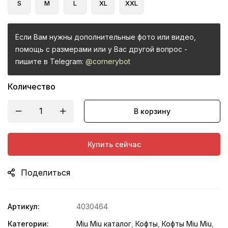
S
M
L
XL
XXL
Если Вам нужны дополнительные фото или видео,
помощь с размерами или у Вас другой вопрос -
пишите в Telegram:
@cornerybot
Количество
В корзину
Купить сейчас
Поделиться
Артикул:
4030464
Категории:
Miu Miu каталог
,
Кофты
,
Кофты Miu Miu
,