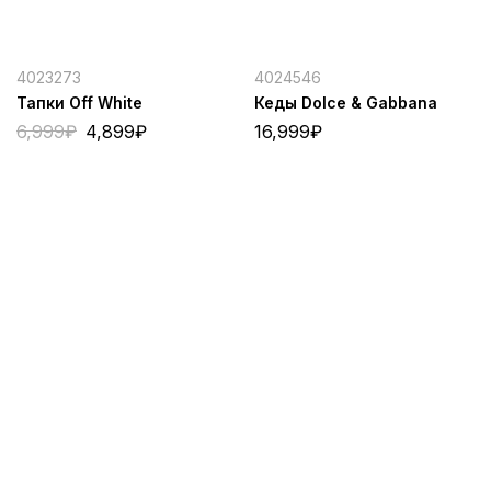
4023273
4024546
Тапки Off White
Кеды Dolce & Gabbana
6,999
₽
4,899
₽
16,999
₽