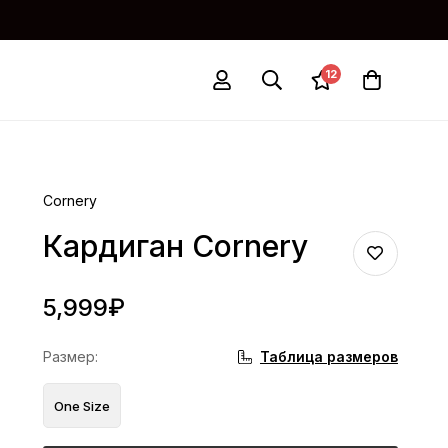
12
Cornery
Кардиган Cornery
5,999
₽
Таблица размеров
Размер
:
One Size