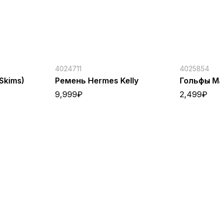
4024711
4025854
Skims)
Ремень Hermes Kelly
Гольфы Ma
9,999
₽
2,499
₽