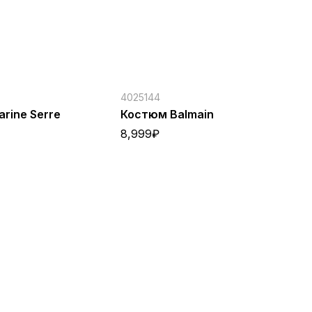
4025144
40
rine Serre
Костюм Balmain
Ко
Se
8,999
₽
9,