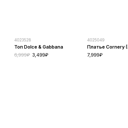
4023528
4025049
Топ Dolce & Gabbana
Платье Cornery (
6,999
₽
3,499
₽
7,999
₽