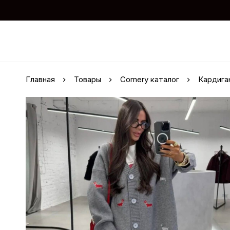
Главная
Товары
Cornery каталог
Кардига