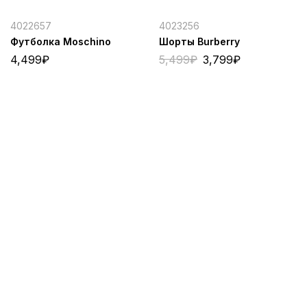
4022657
4023256
Футболка Moschino
Шорты Burberry
4,499
₽
5,499
₽
3,799
₽