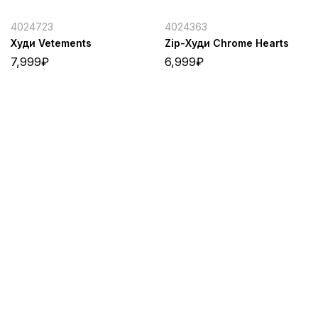
4024723
4024363
Худи Vetements
Zip-Худи Chrome Hearts
7,999
₽
6,999
₽