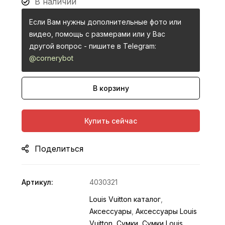
В наличии
Если Вам нужны дополнительные фото или
видео, помощь с размерами или у Вас
другой вопрос - пишите в Telegram:
@cornerybot
В корзину
Купить сейчас
Поделиться
Артикул:
4030321
Louis Vuitton каталог
,
Аксессуары
,
Аксессуары Louis
Vuitton
,
Сумки
,
Сумки Louis