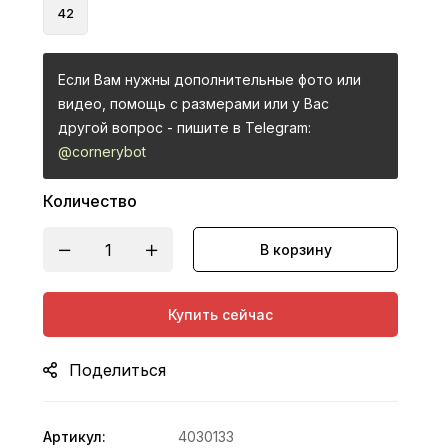
42
Если Вам нужны дополнительные фото или
видео, помощь с размерами или у Вас
другой вопрос - пишите в Telegram:
@cornerybot
Количество
В корзину
Купить сейчас
Поделиться
Артикул:
4030133