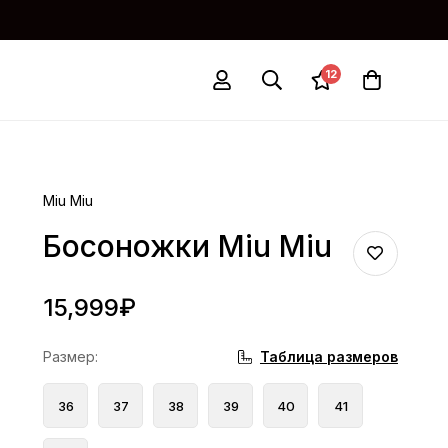
12
Miu Miu
Босоножки Miu Miu
15,999
₽
Таблица размеров
Размер
:
36
37
38
39
40
41