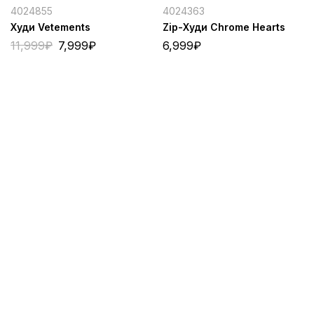
4024855
4024363
Худи Vetements
Zip-Худи Chrome Hearts
11,999
₽
7,999
₽
6,999
₽