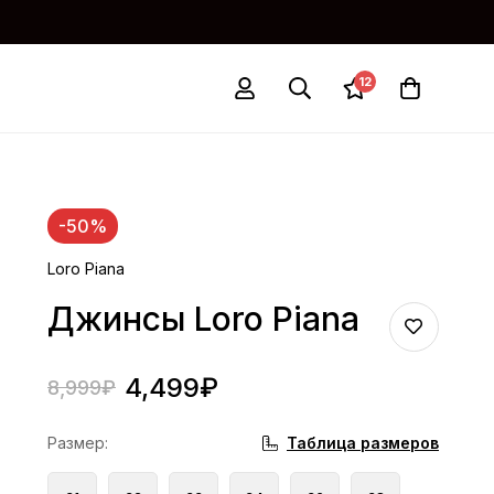
12
-50%
Loro Piana
Джинсы Loro Piana
4,499
₽
8,999
₽
Таблица размеров
Размер
: