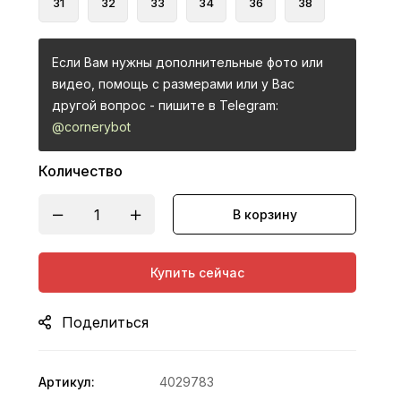
31
32
33
34
36
38
Если Вам нужны дополнительные фото или
видео, помощь с размерами или у Вас
другой вопрос - пишите в Telegram:
@cornerybot
Количество
В корзину
Купить сейчас
Поделиться
Артикул:
4029783