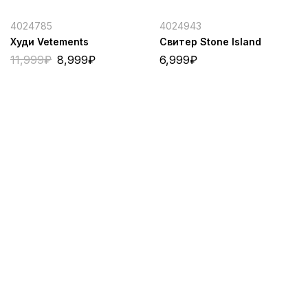
4024785
4024943
Худи Vetements
Свитер Stone Island
11,999
₽
8,999
₽
6,999
₽