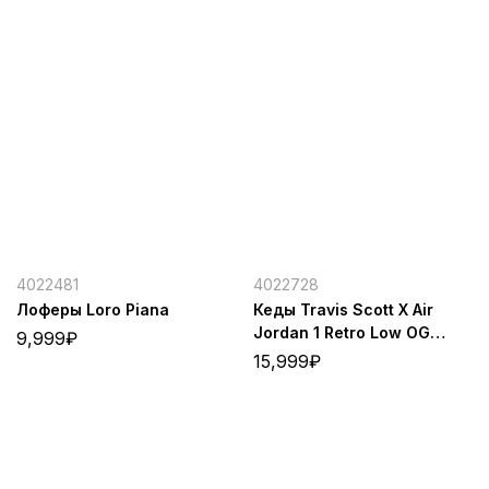
4022481
4022728
Лоферы Loro Piana
Кеды Travis Scott X Air
Jordan 1 Retro Low OG
9,999
₽
Olive
15,999
₽