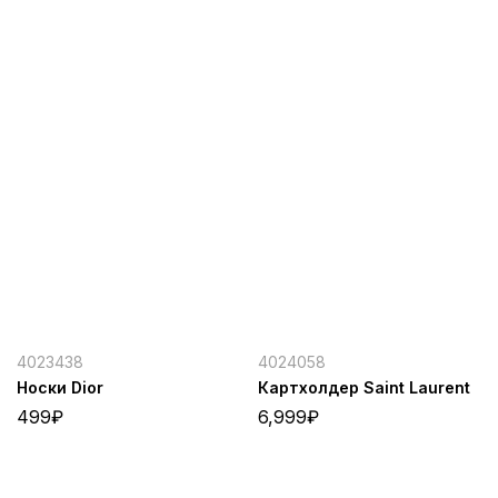
4023438
4024058
Носки Dior
Картхолдер Saint Laurent
499
₽
6,999
₽