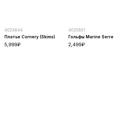
4024844
4025851
Платье Cornery (Skims)
Гольфы Marine Serre
5,999
₽
2,499
₽