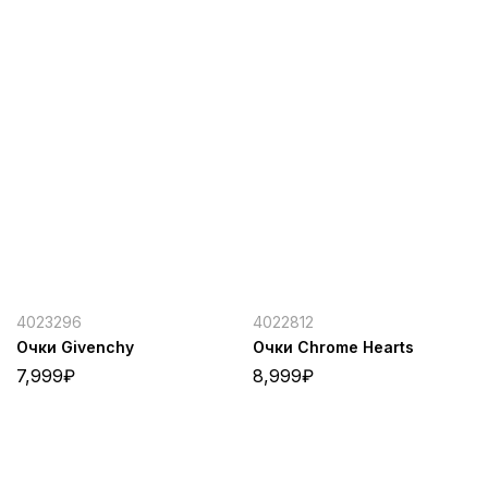
4023296
4022812
Очки Givenchy
Очки Chrome Hearts
7,999
₽
8,999
₽